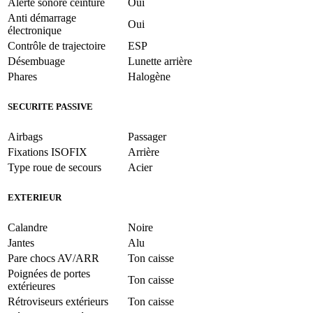
Alerte sonore ceinture
Oui
Anti démarrage
Oui
électronique
Contrôle de trajectoire
ESP
Désembuage
Lunette arrière
Phares
Halogène
SECURITE PASSIVE
Airbags
Passager
Fixations ISOFIX
Arrière
Type roue de secours
Acier
EXTERIEUR
Calandre
Noire
Jantes
Alu
Pare chocs AV/ARR
Ton caisse
Poignées de portes
Ton caisse
extérieures
Rétroviseurs extérieurs
Ton caisse