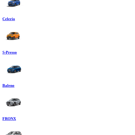
Celerio
S-Presso
Baleno
FRONX