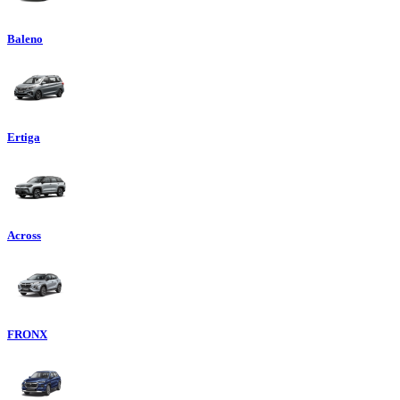
Baleno
Ertiga
Across
FRONX