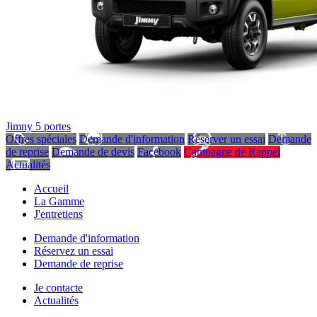
Jimny 5 portes
Offres spéciales
Demande d'information
Réserver un essai
Demande
de reprise
Demande de devis
Facebook
Campagne de Rappel
Actualités
Accueil
La Gamme
J'entretiens
Demande d'information
Réservez un essai
Demande de reprise
Je contacte
Actualités