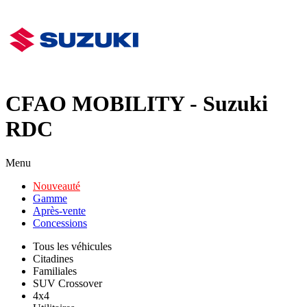
CFAO MOBILITY - Suzuki
RDC
Menu
Nouveauté
Gamme
Après-vente
Concessions
Tous les véhicules
Citadines
Familiales
SUV Crossover
4x4