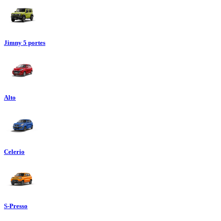
Jimny 5 portes
Alto
Celerio
S-Presso