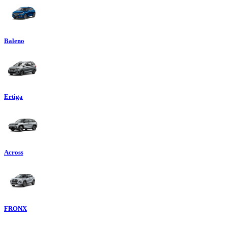
Baleno
Ertiga
Across
FRONX