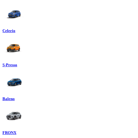
Celerio
S-Presso
Baleno
FRONX