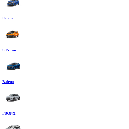
Celerio
S-Presso
Baleno
FRONX