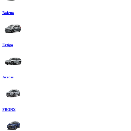
Baleno
Ertiga
Across
FRONX