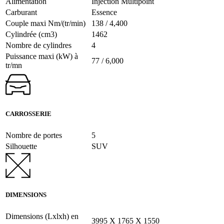
Alimentation
Injection Multipoint
Carburant
Essence
Couple maxi Nm/(tr/min)
138 / 4,400
Cylindrée (cm3)
1462
Nombre de cylindres
4
Puissance maxi (kW) à
77 / 6,000
tr/mn
CARROSSERIE
Nombre de portes
5
Silhouette
SUV
DIMENSIONS
Dimensions (Lxlxh) en
3995 X 1765 X 1550