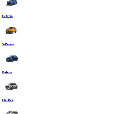
Celerio
S-Presso
Baleno
FRONX