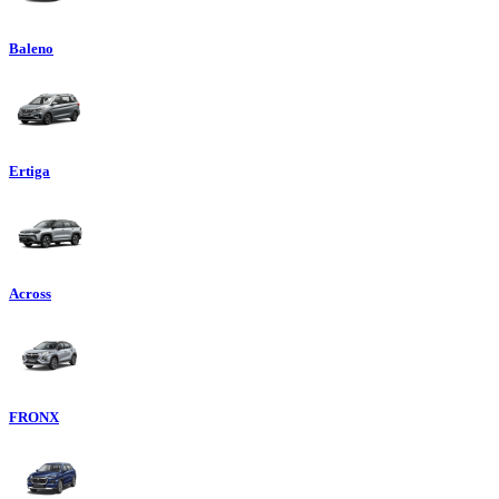
Baleno
Ertiga
Across
FRONX