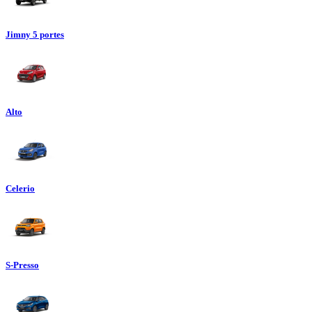
Jimny 5 portes
Alto
Celerio
S-Presso